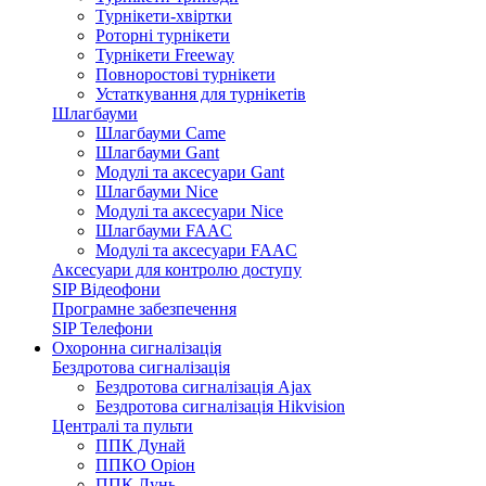
Турнікети-хвіртки
Роторні турнікети
Турнікети Freeway
Повноростові турнікети
Устаткування для турнікетів
Шлагбауми
Шлагбауми Came
Шлагбауми Gant
Модулі та аксесуари Gant
Шлагбауми Nice
Модулі та аксесуари Nice
Шлагбауми FAAC
Модулі та аксесуари FAAC
Аксесуари для контролю доступу
SIP Відеофони
Програмне забезпечення
SIP Телефони
Охоронна сигналізація
Бездротова сигналізація
Бездротова сигналізація Ajax
Бездротова сигналізація Hikvision
Централі та пульти
ППК Дунай
ППКО Оріон
ППК Лунь