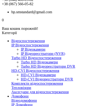
+38 (067) 566-05-82
bp.smstandard@gmail.com
0
Ваш кошик порожній!
Категорії
Відеоспостереження
IP Відеоспостереження
IP Відеокамери
IP Відеореєстратори (NVR)
Turbo HD Відеоспостереження
Turbo HD Відеокамери
Turbo HD Відеореєстратори DVR
HD-CVI Відеоспостереження
HD-CVI Відеокамери
HD-CVI Відеореєстратори DVR
Комплекти відеоспостереження
Тепловізори
Аксесуари для відеоспостереження
Домофони
Відеодомофони
IP Домофони