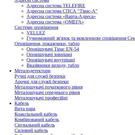
Адресні системи
Адресна система TELEFIRE
Адресна система СПСА "Тірас-А"
Адресна система «Варта-Адреса»
Адресна система «ОМЕГА»
Системи оповіщення
VELLEZ
Гучномовний зв'язок та мовленнєве сповіщення Се
Оповіщення, покажчики, табло
Оповіщувачі Тірас EN-54
Оповіщувачі зовнішні
Оповіщувачі внутрішні
Вказівники виходу, табло
Металодетектори
Ручні для служб безпеки
Арочні для служб безпеки
Металошукачі початкового рівня
Металошукачі середнього рівня
Металошукачі професійні
Кабель
Вита пара
Коаксіальний кабель
Комбінований кабель
Сигнальний кабель
Силовий кабель