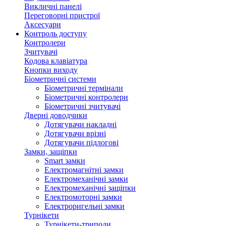
Викличні панелі
Переговорні пристрої
Аксесуари
Контроль доступу
Контролери
Зчитувачі
Кодова клавіатура
Кнопки виходу
Біометричні системи
Біометричні термінали
Біометричні контролери
Біометричні зчитувачі
Дверні доводчики
Дотягувачи накладні
Дотягувачи врізні
Дотягувачи підлогові
Замки, защіпки
Smart замки
Електромагнітні замки
Електромеханічні замки
Електромеханічні защіпки
Електромоторні замки
Електроригельні замки
Турнікети
Турнікети-триподи