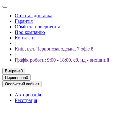
Оплата і доставка
Гарантія
Обмін та повернення
Про компанію
Контакти
||
Київ, вул. Червонозаводська, 7 офіс 8
||
Графік роботи: 9:00 - 18:00, сб, нд - вихідний
Вибране
0
Порівняння
0
Особистий кабінет
Авторизація
Реєстрація