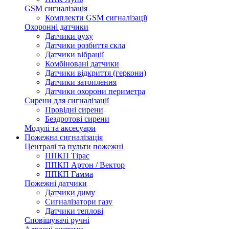
GSM сигналізація
Комплекти GSM сигналізації
Охоронні датчики
Датчики руху
Датчики розбиття скла
Датчики вібрації
Комбіновані датчики
Датчики відкриття (геркони)
Датчики затоплення
Датчики охорони периметра
Сирени для сигналізації
Провідні сирени
Бездротові сирени
Модулі та аксесуари
Пожежна сигналізація
Централі та пульти пожежні
ППКП Тірас
ППКП Артон / Вектор
ППКП Гамма
Пожежні датчики
Датчики диму
Сигналізатори газу
Датчики теплові
Сповіщувачі ручні