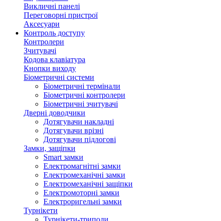
Викличні панелі
Переговорні пристрої
Аксесуари
Контроль доступу
Контролери
Зчитувачі
Кодова клавіатура
Кнопки виходу
Біометричні системи
Біометричні термінали
Біометричні контролери
Біометричні зчитувачі
Дверні доводчики
Дотягувачи накладні
Дотягувачи врізні
Дотягувачи підлогові
Замки, защіпки
Smart замки
Електромагнітні замки
Електромеханічні замки
Електромеханічні защіпки
Електромоторні замки
Електроригельні замки
Турнікети
Турнікети-триподи