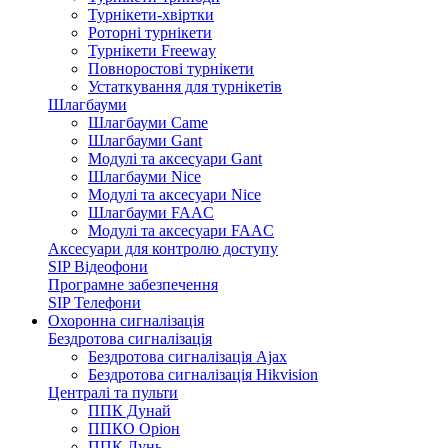
Турнікети-хвіртки
Роторні турнікети
Турнікети Freeway
Повноростові турнікети
Устаткування для турнікетів
Шлагбауми
Шлагбауми Came
Шлагбауми Gant
Модулі та аксесуари Gant
Шлагбауми Nice
Модулі та аксесуари Nice
Шлагбауми FAAC
Модулі та аксесуари FAAC
Аксесуари для контролю доступу
SIP Відеофони
Програмне забезпечення
SIP Телефони
Охоронна сигналізація
Бездротова сигналізація
Бездротова сигналізація Ajax
Бездротова сигналізація Hikvision
Централі та пульти
ППК Дунай
ППКО Оріон
ППК Лунь