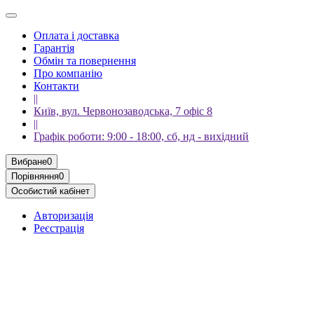
Оплата і доставка
Гарантія
Обмін та повернення
Про компанію
Контакти
||
Київ, вул. Червонозаводська, 7 офіс 8
||
Графік роботи: 9:00 - 18:00, сб, нд - вихідний
Вибране
0
Порівняння
0
Особистий кабінет
Авторизація
Реєстрація