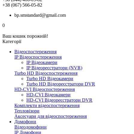
+38 (067) 566-05-82
bp.smstandard@gmail.com
0
Ваш кошик порожній!
Категорії
Відеоспостереження
IP Відеоспостереження
IP Відеокамери
IP Відеореєстратори (NVR)
Turbo HD Відеоспостереження
Turbo HD Відеокамери
Turbo HD Відеореєстратори DVR
HD-CVI Відеоспостереження
HD-CVI Відеокамери
HD-CVI Відеореєстратори DVR
Комплекти відеоспостереження
Тепловізори
Аксесуари для відеоспостереження
Домофони
Відеодомофони
IP Домофони