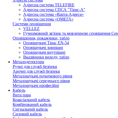
Адресні системи
Адресна система TELEFIRE
Адресна система СПСА "Тірас-А"
Адресна система «Варта-Адреса»
Адресна система «ОМЕГА»
Системи оповіщення
VELLEZ
Гучномовний зв'язок та мовленнєве сповіщення Се
Оповіщення, покажчики, табло
Оповіщувачі Тірас EN-54
Оповіщувачі зовнішні
Оповіщувачі внутрішні
Вказівники виходу, табло
Металодетектори
Ручні для служб безпеки
Арочні для служб безпеки
Металошукачі початкового рівня
Металошукачі середнього рівня
Металошукачі професійні
Кабель
Вита пара
Коаксіальний кабель
Комбінований кабель
Сигнальний кабель
Силовий кабель