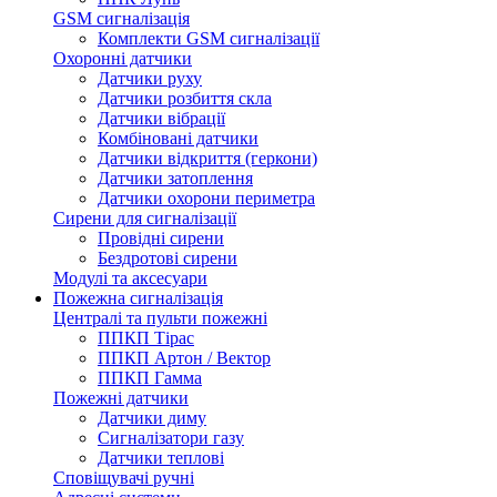
GSM сигналізація
Комплекти GSM сигналізації
Охоронні датчики
Датчики руху
Датчики розбиття скла
Датчики вібрації
Комбіновані датчики
Датчики відкриття (геркони)
Датчики затоплення
Датчики охорони периметра
Сирени для сигналізації
Провідні сирени
Бездротові сирени
Модулі та аксесуари
Пожежна сигналізація
Централі та пульти пожежні
ППКП Тірас
ППКП Артон / Вектор
ППКП Гамма
Пожежні датчики
Датчики диму
Сигналізатори газу
Датчики теплові
Сповіщувачі ручні