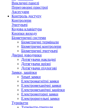
Викличні панелі
Переговорні пристрої
Аксесуари
Контроль доступу
Контролери
Зчитувачі
Кодова клавіатура
Кнопки виходу
Біометричні системи
Біометричні термінали
Біометричні контролери
Біометричні зчитувачі
Дверні доводчики
Дотягувачи накладні
Дотягувачи врізні
Дотягувачи підлогові
Замки, защіпки
Smart замки
Електромагнітні замки
Електромеханічні замки
Електромеханічні защіпки
Електромоторні замки
Електроригельні замки
Турнікети
Турнікети-триподи