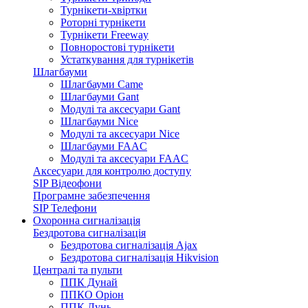
Турнікети-хвіртки
Роторні турнікети
Турнікети Freeway
Повноростові турнікети
Устаткування для турнікетів
Шлагбауми
Шлагбауми Came
Шлагбауми Gant
Модулі та аксесуари Gant
Шлагбауми Nice
Модулі та аксесуари Nice
Шлагбауми FAAC
Модулі та аксесуари FAAC
Аксесуари для контролю доступу
SIP Відеофони
Програмне забезпечення
SIP Телефони
Охоронна сигналізація
Бездротова сигналізація
Бездротова сигналізація Ajax
Бездротова сигналізація Hikvision
Централі та пульти
ППК Дунай
ППКО Оріон
ППК Лунь