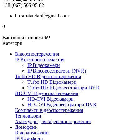
+38 (067) 566-05-82
bp.smstandard@gmail.com
0
Ваш кошик порожній!
Категорії
Відеоспостереження
IP Відеоспостереження
IP Відеокамери
IP Відеореєстратори (NVR)
Turbo HD Відеоспостереження
Turbo HD Відеокамери
Turbo HD Відеореєстратори DVR
HD-CVI Відеоспостереження
HD-CVI Відеокамери
HD-CVI Відеореєстратори DVR
Комплекти відеоспостереження
Тепловізори
Аксесуари для відеоспостереження
Домофони
Відеодомофони
IP Домофони