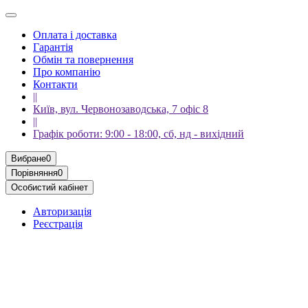
Оплата і доставка
Гарантія
Обмін та повернення
Про компанію
Контакти
||
Київ, вул. Червонозаводська, 7 офіс 8
||
Графік роботи: 9:00 - 18:00, сб, нд - вихідний
Вибране
0
Порівняння
0
Особистий кабінет
Авторизація
Реєстрація