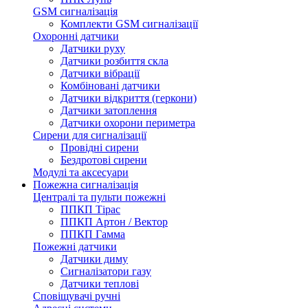
GSM сигналізація
Комплекти GSM сигналізації
Охоронні датчики
Датчики руху
Датчики розбиття скла
Датчики вібрації
Комбіновані датчики
Датчики відкриття (геркони)
Датчики затоплення
Датчики охорони периметра
Сирени для сигналізації
Провідні сирени
Бездротові сирени
Модулі та аксесуари
Пожежна сигналізація
Централі та пульти пожежні
ППКП Тірас
ППКП Артон / Вектор
ППКП Гамма
Пожежні датчики
Датчики диму
Сигналізатори газу
Датчики теплові
Сповіщувачі ручні