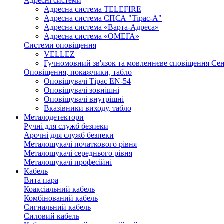
Адресні системи
Адресна система TELEFIRE
Адресна система СПСА "Тірас-А"
Адресна система «Варта-Адреса»
Адресна система «ОМЕГА»
Системи оповіщення
VELLEZ
Гучномовний зв'язок та мовленнєве сповіщення Се
Оповіщення, покажчики, табло
Оповіщувачі Тірас EN-54
Оповіщувачі зовнішні
Оповіщувачі внутрішні
Вказівники виходу, табло
Металодетектори
Ручні для служб безпеки
Арочні для служб безпеки
Металошукачі початкового рівня
Металошукачі середнього рівня
Металошукачі професійні
Кабель
Вита пара
Коаксіальний кабель
Комбінований кабель
Сигнальний кабель
Силовий кабель