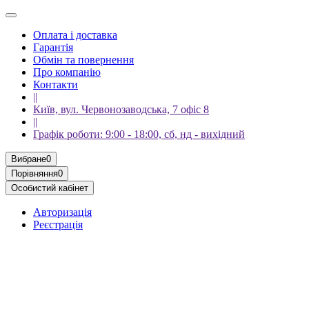
Оплата і доставка
Гарантія
Обмін та повернення
Про компанію
Контакти
||
Київ, вул. Червонозаводська, 7 офіс 8
||
Графік роботи: 9:00 - 18:00, сб, нд - вихідний
Вибране
0
Порівняння
0
Особистий кабінет
Авторизація
Реєстрація