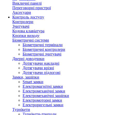
Викличні панелі
Переговорні пристрої
Аксесуари
Контроль доступу
Контролери
Зчитувачі
Кодова клавіатура
Кнопки виходу
Біометричні системи
Біометричні термінали
Біометричні контролери
Біометричні зчитувачі
Дверні доводчики
Дотягувачи накладні
Дотягувачи врізні
Дотягувачи підлогові
Замки, защіпки
Smart замки
Електромагнітні замки
Електромеханічні замки
Електромеханічні защіпки
Електромоторні замки
Електроригельні замки
Турнікети
Турнікети-триподи