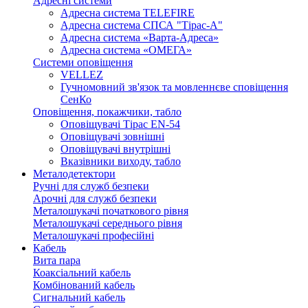
Адресні системи
Адресна система TELEFIRE
Адресна система СПСА "Тірас-А"
Адресна система «Варта-Адреса»
Адресна система «ОМЕГА»
Системи оповіщення
VELLEZ
Гучномовний зв'язок та мовленнєве сповіщення
СенКо
Оповіщення, покажчики, табло
Оповіщувачі Тірас EN-54
Оповіщувачі зовнішні
Оповіщувачі внутрішні
Вказівники виходу, табло
Металодетектори
Ручні для служб безпеки
Арочні для служб безпеки
Металошукачі початкового рівня
Металошукачі середнього рівня
Металошукачі професійні
Кабель
Вита пара
Коаксіальний кабель
Комбінований кабель
Сигнальний кабель