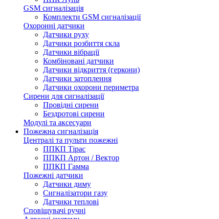
GSM сигналізація
Комплекти GSM сигналізації
Охоронні датчики
Датчики руху
Датчики розбиття скла
Датчики вібрації
Комбіновані датчики
Датчики відкриття (геркони)
Датчики затоплення
Датчики охорони периметра
Сирени для сигналізації
Провідні сирени
Бездротові сирени
Модулі та аксесуари
Пожежна сигналізація
Централі та пульти пожежні
ППКП Тірас
ППКП Артон / Вектор
ППКП Гамма
Пожежні датчики
Датчики диму
Сигналізатори газу
Датчики теплові
Сповіщувачі ручні