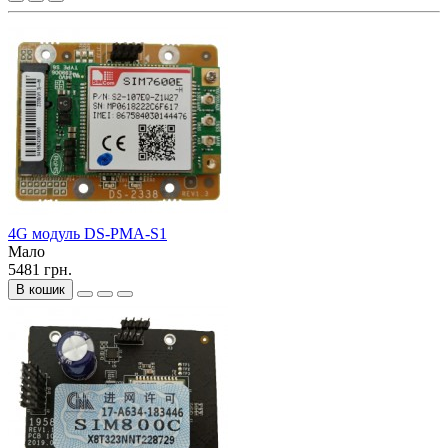
4G модуль DS-PMA-S1
Мало
5481 грн.
В кошик