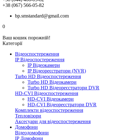
+38 (067) 566-05-82
bp.smstandard@gmail.com
0
Ваш кошик порожній!
Категорії
Відеоспостереження
IP Відеоспостереження
IP Відеокамери
IP Відеореєстратори (NVR)
Turbo HD Відеоспостереження
Turbo HD Відеокамери
Turbo HD Відеореєстратори DVR
HD-CVI Відеоспостереження
HD-CVI Відеокамери
HD-CVI Відеореєстратори DVR
Комплекти відеоспостереження
Тепловізори
Аксесуари для відеоспостереження
Домофони
Відеодомофони
IP Домофони