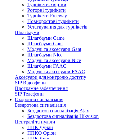
Турнікети-хвіртки
Роторні турнікети
Турнікети Freeway
Повноростові турнікети
Устаткування для турнікетів
Шлагбауми
Шлагбауми Came
Шлагбауми Gant
Модулі та аксесуари Gant
Шлагбауми Nice
Модулі та аксесуари Nice
Шлагбауми FAAC
Модулі та аксесуари FAAC
Аксесуари для контролю доступу
SIP Відеофони
Програмне забезпечення
SIP Телефони
Охоронна сигналізація
Бездротова сигналізація
Бездротова сигналізація Ajax
Бездротова сигналізація Hikvision
Централі та пульти
ППК Дунай
ППКО Оріон
ППК Лунь