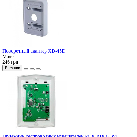
Поворотный адаптер XD-45D
Мало
246 грн.
В кошик
Приемник беспроводных извещателей PCX-RIX32-WE