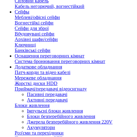
Силовий кабель
Кабель негорючий, вогнестійкий
Сейфы
Меблеві/офісні сейфи
Вогнестійкі сейфи
Сейфи для зброї
Вбудовувані сейфи
Архівні шафи/сейфи
Ключниці
Банківські сейфи
Оснащення переговорних кімнат
Система бронювання переговорних кімнат
Додаткове обладнання
Патч-корди та відео кабелі
Мережеве обладнання
Жорсткі диски HDD
Приймачі/передавачі відеосигналу
Пасивні передавачі
Активні передавачі
Блоки живлення
Імпульсні блоки живлення
Блоки безперебійного живлення
Джерела безперебійного живлення 220V
Акумулятори
Роз'єми та перехідники