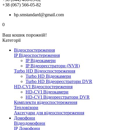
+38 (067) 566-05-82
bp.smstandard@gmail.com
0
Ваш кошик порожній!
Категорії
Відеоспостереження
IP Відеоспостереження
IP Відеокамери
IP Відеореєстратори (NVR)
Turbo HD Відеоспостереження
Turbo HD Відеокамери
Turbo HD Відеореєстратори DVR
HD-CVI Відеоспостереження
HD-CVI Відеокамери
HD-CVI Відеореєстратори DVR
Комплекти відеоспостереження
Тепловізори
Аксесуари для відеоспостереження
Домофони
Відеодомофони
IP Домофони