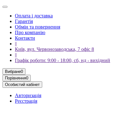
Оплата і доставка
Гарантія
Обмін та повернення
Про компанію
Контакти
||
Київ, вул. Червонозаводська, 7 офіс 8
||
Графік роботи: 9:00 - 18:00, сб, нд - вихідний
Вибране
0
Порівняння
0
Особистий кабінет
Авторизація
Реєстрація