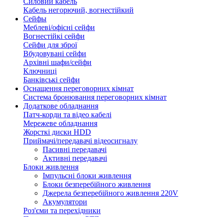
Силовий кабель
Кабель негорючий, вогнестійкий
Сейфы
Меблеві/офісні сейфи
Вогнестійкі сейфи
Сейфи для зброї
Вбудовувані сейфи
Архівні шафи/сейфи
Ключниці
Банківські сейфи
Оснащення переговорних кімнат
Система бронювання переговорних кімнат
Додаткове обладнання
Патч-корди та відео кабелі
Мережеве обладнання
Жорсткі диски HDD
Приймачі/передавачі відеосигналу
Пасивні передавачі
Активні передавачі
Блоки живлення
Імпульсні блоки живлення
Блоки безперебійного живлення
Джерела безперебійного живлення 220V
Акумулятори
Роз'єми та перехідники