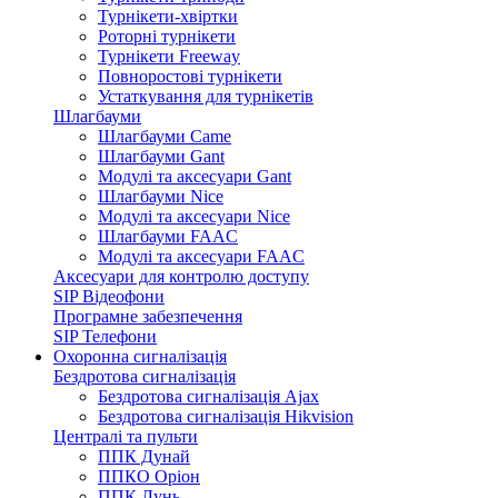
Турнікети-хвіртки
Роторні турнікети
Турнікети Freeway
Повноростові турнікети
Устаткування для турнікетів
Шлагбауми
Шлагбауми Came
Шлагбауми Gant
Модулі та аксесуари Gant
Шлагбауми Nice
Модулі та аксесуари Nice
Шлагбауми FAAC
Модулі та аксесуари FAAC
Аксесуари для контролю доступу
SIP Відеофони
Програмне забезпечення
SIP Телефони
Охоронна сигналізація
Бездротова сигналізація
Бездротова сигналізація Ajax
Бездротова сигналізація Hikvision
Централі та пульти
ППК Дунай
ППКО Оріон
ППК Лунь