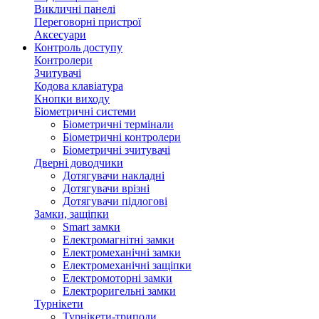
Викличні панелі
Переговорні пристрої
Аксесуари
Контроль доступу
Контролери
Зчитувачі
Кодова клавіатура
Кнопки виходу
Біометричні системи
Біометричні термінали
Біометричні контролери
Біометричні зчитувачі
Дверні доводчики
Дотягувачи накладні
Дотягувачи врізні
Дотягувачи підлогові
Замки, защіпки
Smart замки
Електромагнітні замки
Електромеханічні замки
Електромеханічні защіпки
Електромоторні замки
Електроригельні замки
Турнікети
Турнікети-триподи