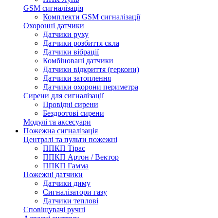
GSM сигналізація
Комплекти GSM сигналізації
Охоронні датчики
Датчики руху
Датчики розбиття скла
Датчики вібрації
Комбіновані датчики
Датчики відкриття (геркони)
Датчики затоплення
Датчики охорони периметра
Сирени для сигналізації
Провідні сирени
Бездротові сирени
Модулі та аксесуари
Пожежна сигналізація
Централі та пульти пожежні
ППКП Тірас
ППКП Артон / Вектор
ППКП Гамма
Пожежні датчики
Датчики диму
Сигналізатори газу
Датчики теплові
Сповіщувачі ручні