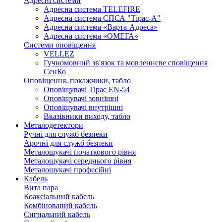
Адресні системи
Адресна система TELEFIRE
Адресна система СПСА "Тірас-А"
Адресна система «Варта-Адреса»
Адресна система «ОМЕГА»
Системи оповіщення
VELLEZ
Гучномовний зв'язок та мовленнєве сповіщення
СенКо
Оповіщення, покажчики, табло
Оповіщувачі Тірас EN-54
Оповіщувачі зовнішні
Оповіщувачі внутрішні
Вказівники виходу, табло
Металодетектори
Ручні для служб безпеки
Арочні для служб безпеки
Металошукачі початкового рівня
Металошукачі середнього рівня
Металошукачі професійні
Кабель
Вита пара
Коаксіальний кабель
Комбінований кабель
Сигнальний кабель