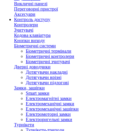
Викличні панелі
Переговорні пристрої
Аксесуари
Контроль доступу
Контролери
Зчитувачі
Кодова клавіатура
Кнопки виходу
Біометричні системи
Біометричні термінали
Біометричні контролери
Біометричні зчитувачі
Дверні доводчики
Дотягувачи накладні
Дотягувачи врізні
Дотягувачи підлогові
Замки, защіпки
Smart замки
Електромагнітні замки
Електромеханічні замки
Електромеханічні защіпки
Електромоторні замки
Електроригельні замки
Турнікети
Турнікети-триподи