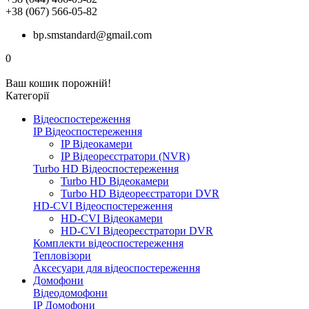
+38 (067) 566-05-82
bp.smstandard@gmail.com
0
Ваш кошик порожній!
Категорії
Відеоспостереження
IP Відеоспостереження
IP Відеокамери
IP Відеореєстратори (NVR)
Turbo HD Відеоспостереження
Turbo HD Відеокамери
Turbo HD Відеореєстратори DVR
HD-CVI Відеоспостереження
HD-CVI Відеокамери
HD-CVI Відеореєстратори DVR
Комплекти відеоспостереження
Тепловізори
Аксесуари для відеоспостереження
Домофони
Відеодомофони
IP Домофони