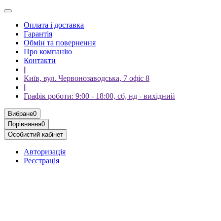
Оплата і доставка
Гарантія
Обмін та повернення
Про компанію
Контакти
||
Київ, вул. Червонозаводська, 7 офіс 8
||
Графік роботи: 9:00 - 18:00, сб, нд - вихідний
Вибране
0
Порівняння
0
Особистий кабінет
Авторизація
Реєстрація