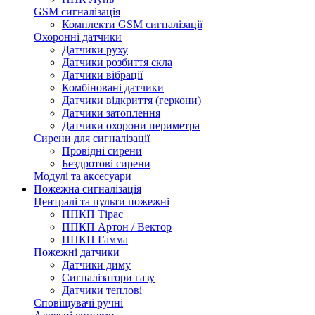
GSM сигналізація
Комплекти GSM сигналізації
Охоронні датчики
Датчики руху
Датчики розбиття скла
Датчики вібрації
Комбіновані датчики
Датчики відкриття (геркони)
Датчики затоплення
Датчики охорони периметра
Сирени для сигналізації
Провідні сирени
Бездротові сирени
Модулі та аксесуари
Пожежна сигналізація
Централі та пульти пожежні
ППКП Тірас
ППКП Артон / Вектор
ППКП Гамма
Пожежні датчики
Датчики диму
Сигналізатори газу
Датчики теплові
Сповіщувачі ручні