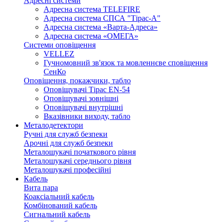
Адресні системи
Адресна система TELEFIRE
Адресна система СПСА "Тірас-А"
Адресна система «Варта-Адреса»
Адресна система «ОМЕГА»
Системи оповіщення
VELLEZ
Гучномовний зв'язок та мовленнєве сповіщення
СенКо
Оповіщення, покажчики, табло
Оповіщувачі Тірас EN-54
Оповіщувачі зовнішні
Оповіщувачі внутрішні
Вказівники виходу, табло
Металодетектори
Ручні для служб безпеки
Арочні для служб безпеки
Металошукачі початкового рівня
Металошукачі середнього рівня
Металошукачі професійні
Кабель
Вита пара
Коаксіальний кабель
Комбінований кабель
Сигнальний кабель