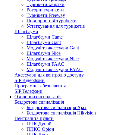
Турнікети-хвіртки
Роторні турнікети
Турнікети Freeway
Повноростові турнікети
Устаткування для турнікетів
Шлагбауми
Шлагбауми Came
Шлагбауми Gant
Модулі та аксесуари Gant
Шлагбауми Nice
Модулі та аксесуари Nice
Шлагбауми FAAC
Модулі та аксесуари FAAC
Аксесуари для контролю доступу
SIP Відеофони
Програмне забезпечення
SIP Телефони
Охоронна сигналізація
Бездротова сигналізація
Бездротова сигналізація Ajax
Бездротова сигналізація Hikvision
Централі та пульти
ППК Дунай
ППКО Оріон
ППК Лунь