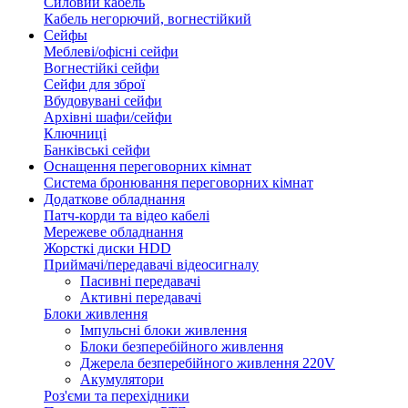
Силовий кабель
Кабель негорючий, вогнестійкий
Сейфы
Меблеві/офісні сейфи
Вогнестійкі сейфи
Сейфи для зброї
Вбудовувані сейфи
Архівні шафи/сейфи
Ключниці
Банківські сейфи
Оснащення переговорних кімнат
Система бронювання переговорних кімнат
Додаткове обладнання
Патч-корди та відео кабелі
Мережеве обладнання
Жорсткі диски HDD
Приймачі/передавачі відеосигналу
Пасивні передавачі
Активні передавачі
Блоки живлення
Імпульсні блоки живлення
Блоки безперебійного живлення
Джерела безперебійного живлення 220V
Акумулятори
Роз'єми та перехідники