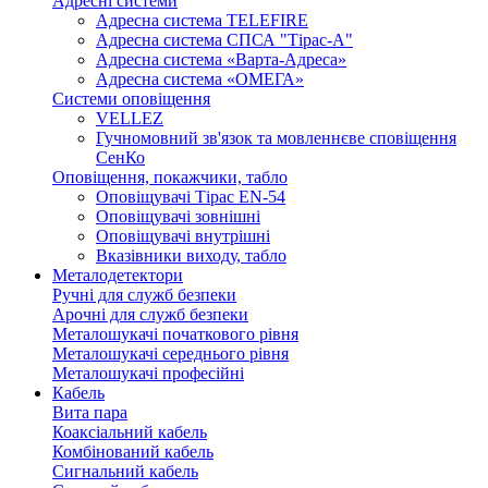
Адресні системи
Адресна система TELEFIRE
Адресна система СПСА "Тірас-А"
Адресна система «Варта-Адреса»
Адресна система «ОМЕГА»
Системи оповіщення
VELLEZ
Гучномовний зв'язок та мовленнєве сповіщення
СенКо
Оповіщення, покажчики, табло
Оповіщувачі Тірас EN-54
Оповіщувачі зовнішні
Оповіщувачі внутрішні
Вказівники виходу, табло
Металодетектори
Ручні для служб безпеки
Арочні для служб безпеки
Металошукачі початкового рівня
Металошукачі середнього рівня
Металошукачі професійні
Кабель
Вита пара
Коаксіальний кабель
Комбінований кабель
Сигнальний кабель