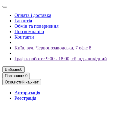
Оплата і доставка
Гарантія
Обмін та повернення
Про компанію
Контакти
||
Київ, вул. Червонозаводська, 7 офіс 8
||
Графік роботи: 9:00 - 18:00, сб, нд - вихідний
Вибране
0
Порівняння
0
Особистий кабінет
Авторизація
Реєстрація