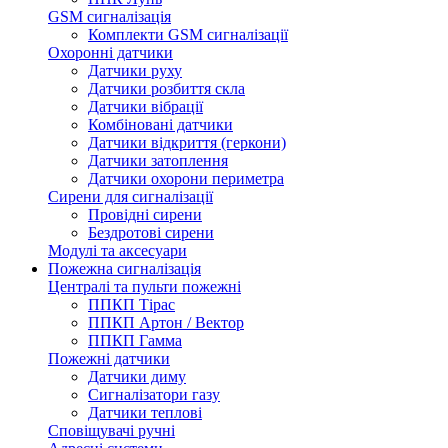
GSM сигналізація
Комплекти GSM сигналізації
Охоронні датчики
Датчики руху
Датчики розбиття скла
Датчики вібрації
Комбіновані датчики
Датчики відкриття (геркони)
Датчики затоплення
Датчики охорони периметра
Сирени для сигналізації
Провідні сирени
Бездротові сирени
Модулі та аксесуари
Пожежна сигналізація
Централі та пульти пожежні
ППКП Тірас
ППКП Артон / Вектор
ППКП Гамма
Пожежні датчики
Датчики диму
Сигналізатори газу
Датчики теплові
Сповіщувачі ручні