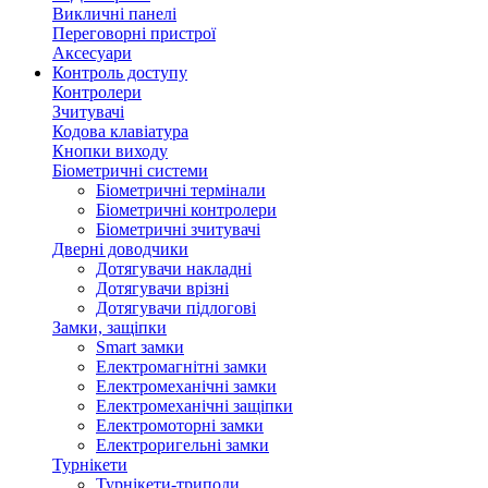
Викличні панелі
Переговорні пристрої
Аксесуари
Контроль доступу
Контролери
Зчитувачі
Кодова клавіатура
Кнопки виходу
Біометричні системи
Біометричні термінали
Біометричні контролери
Біометричні зчитувачі
Дверні доводчики
Дотягувачи накладні
Дотягувачи врізні
Дотягувачи підлогові
Замки, защіпки
Smart замки
Електромагнітні замки
Електромеханічні замки
Електромеханічні защіпки
Електромоторні замки
Електроригельні замки
Турнікети
Турнікети-триподи