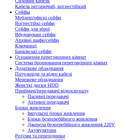
Силовий кабель
Кабель негорючий, вогнестійкий
Сейфы
Меблеві/офісні сейфи
Вогнестійкі сейфи
Сейфи для зброї
Вбудовувані сейфи
Архівні шафи/сейфи
Ключниці
Банківські сейфи
Оснащення переговорних кімнат
Система бронювання переговорних кімнат
Додаткове обладнання
Патч-корди та відео кабелі
Мережеве обладнання
Жорсткі диски HDD
Приймачі/передавачі відеосигналу
Пасивні передавачі
Активні передавачі
Блоки живлення
Імпульсні блоки живлення
Блоки безперебійного живлення
Джерела безперебійного живлення 220V
Акумулятори
Роз'єми та перехідники