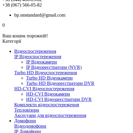
+38 (067) 566-05-82
bp.smstandard@gmail.com
0
Ваш кошик порожній!
Категорії
Відеоспостереження
IP Відеоспостереження
IP Відеокамери
IP Відеореєстратори (NVR)
Turbo HD Відеоспостереження
Turbo HD Відеокамери
Turbo HD Відеореєстратори DVR
HD-CVI Відеоспостереження
HD-CVI Відеокамери
HD-CVI Відеореєстратори DVR
Комплекти відеоспостереження
Тепловізори
Аксесуари для відеоспостереження
Домофони
Відеодомофони
IP Домофони