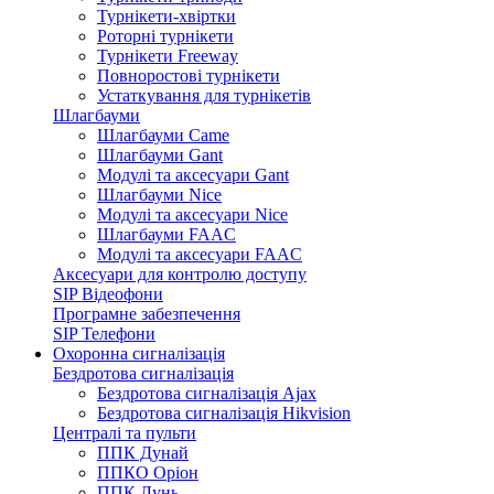
Турнікети-хвіртки
Роторні турнікети
Турнікети Freeway
Повноростові турнікети
Устаткування для турнікетів
Шлагбауми
Шлагбауми Came
Шлагбауми Gant
Модулі та аксесуари Gant
Шлагбауми Nice
Модулі та аксесуари Nice
Шлагбауми FAAC
Модулі та аксесуари FAAC
Аксесуари для контролю доступу
SIP Відеофони
Програмне забезпечення
SIP Телефони
Охоронна сигналізація
Бездротова сигналізація
Бездротова сигналізація Ajax
Бездротова сигналізація Hikvision
Централі та пульти
ППК Дунай
ППКО Оріон
ППК Лунь