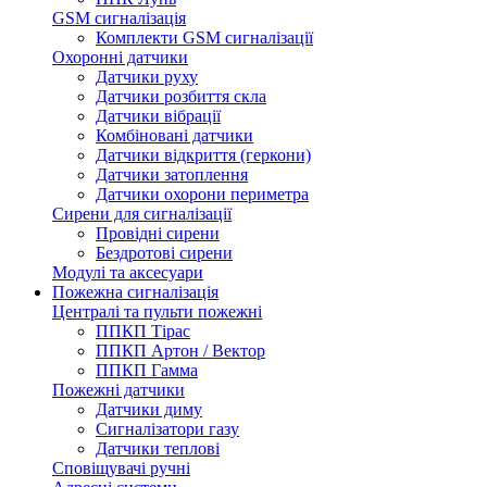
GSM сигналізація
Комплекти GSM сигналізації
Охоронні датчики
Датчики руху
Датчики розбиття скла
Датчики вібрації
Комбіновані датчики
Датчики відкриття (геркони)
Датчики затоплення
Датчики охорони периметра
Сирени для сигналізації
Провідні сирени
Бездротові сирени
Модулі та аксесуари
Пожежна сигналізація
Централі та пульти пожежні
ППКП Тірас
ППКП Артон / Вектор
ППКП Гамма
Пожежні датчики
Датчики диму
Сигналізатори газу
Датчики теплові
Сповіщувачі ручні