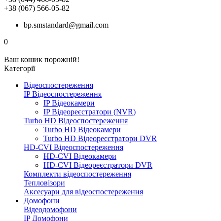
+38 (067) 566-05-82
bp.smstandard@gmail.com
0
Ваш кошик порожній!
Категорії
Відеоспостереження
IP Відеоспостереження
IP Відеокамери
IP Відеореєстратори (NVR)
Turbo HD Відеоспостереження
Turbo HD Відеокамери
Turbo HD Відеореєстратори DVR
HD-CVI Відеоспостереження
HD-CVI Відеокамери
HD-CVI Відеореєстратори DVR
Комплекти відеоспостереження
Тепловізори
Аксесуари для відеоспостереження
Домофони
Відеодомофони
IP Домофони