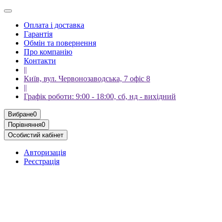
Оплата і доставка
Гарантія
Обмін та повернення
Про компанію
Контакти
||
Київ, вул. Червонозаводська, 7 офіс 8
||
Графік роботи: 9:00 - 18:00, сб, нд - вихідний
Вибране
0
Порівняння
0
Особистий кабінет
Авторизація
Реєстрація