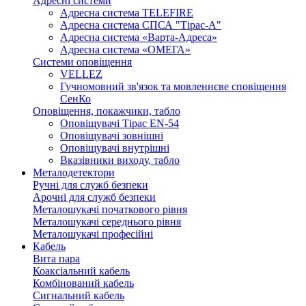
Адресні системи
Адресна система TELEFIRE
Адресна система СПСА "Тірас-А"
Адресна система «Варта-Адреса»
Адресна система «ОМЕГА»
Системи оповіщення
VELLEZ
Гучномовний зв'язок та мовленнєве сповіщення
СенКо
Оповіщення, покажчики, табло
Оповіщувачі Тірас EN-54
Оповіщувачі зовнішні
Оповіщувачі внутрішні
Вказівники виходу, табло
Металодетектори
Ручні для служб безпеки
Арочні для служб безпеки
Металошукачі початкового рівня
Металошукачі середнього рівня
Металошукачі професійні
Кабель
Вита пара
Коаксіальний кабель
Комбінований кабель
Сигнальний кабель