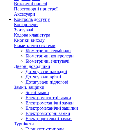
Викличні панелі
Переговорні пристрої
Аксесуари
Контроль доступу
Контролери
Зчитувачі
Кодова клавіатура
Кнопки виходу
Біометричні системи
Біометричні термінали
Біометричні контролери
Біометричні зчитувачі
Дверні доводчики
Дотягувачи накладні
Дотягувачи врізні
Дотягувачи підлогові
Замки, защіпки
Smart замки
Електромагнітні замки
Електромеханічні замки
Електромеханічні защіпки
Електромоторні замки
Електроригельні замки
Турнікети
Турнікети-триподи