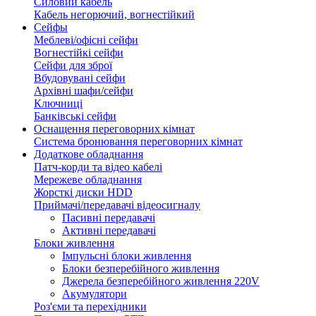
Силовий кабель
Кабель негорючий, вогнестійкий
Сейфы
Меблеві/офісні сейфи
Вогнестійкі сейфи
Сейфи для зброї
Вбудовувані сейфи
Архівні шафи/сейфи
Ключниці
Банківські сейфи
Оснащення переговорних кімнат
Система бронювання переговорних кімнат
Додаткове обладнання
Патч-корди та відео кабелі
Мережеве обладнання
Жорсткі диски HDD
Приймачі/передавачі відеосигналу
Пасивні передавачі
Активні передавачі
Блоки живлення
Імпульсні блоки живлення
Блоки безперебійного живлення
Джерела безперебійного живлення 220V
Акумулятори
Роз'єми та перехідники