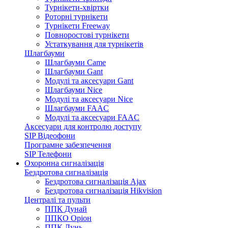
Турнікети-хвіртки
Роторні турнікети
Турнікети Freeway
Повноростові турнікети
Устаткування для турнікетів
Шлагбауми
Шлагбауми Came
Шлагбауми Gant
Модулі та аксесуари Gant
Шлагбауми Nice
Модулі та аксесуари Nice
Шлагбауми FAAC
Модулі та аксесуари FAAC
Аксесуари для контролю доступу
SIP Відеофони
Програмне забезпечення
SIP Телефони
Охоронна сигналізація
Бездротова сигналізація
Бездротова сигналізація Ajax
Бездротова сигналізація Hikvision
Централі та пульти
ППК Дунай
ППКО Оріон
ППК Лунь