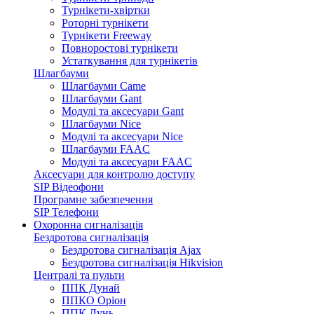
Турнікети-хвіртки
Роторні турнікети
Турнікети Freeway
Повноростові турнікети
Устаткування для турнікетів
Шлагбауми
Шлагбауми Came
Шлагбауми Gant
Модулі та аксесуари Gant
Шлагбауми Nice
Модулі та аксесуари Nice
Шлагбауми FAAC
Модулі та аксесуари FAAC
Аксесуари для контролю доступу
SIP Відеофони
Програмне забезпечення
SIP Телефони
Охоронна сигналізація
Бездротова сигналізація
Бездротова сигналізація Ajax
Бездротова сигналізація Hikvision
Централі та пульти
ППК Дунай
ППКО Оріон
ППК Лунь