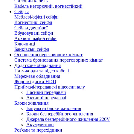
Силовий кабель
Кабель негорючий, вогнестійкий
Сейфы
Меблеві/офісні сейфи
Вогнестійкі сейфи
Сейфи для зброї
Вбудовувані сейфи
Архівні шафи/сейфи
Ключниці
Банківські сейфи
Оснащення переговорних кімнат
Система бронювання переговорних кімнат
Додаткове обладнання
Патч-корди та відео кабелі
Мережеве обладнання
Жорсткі диски HDD
Приймачі/передавачі відеосигналу
Пасивні передавачі
Активні передавачі
Блоки живлення
Імпульсні блоки живлення
Блоки безперебійного живлення
Джерела безперебійного живлення 220V
Акумулятори
Роз'єми та перехідники