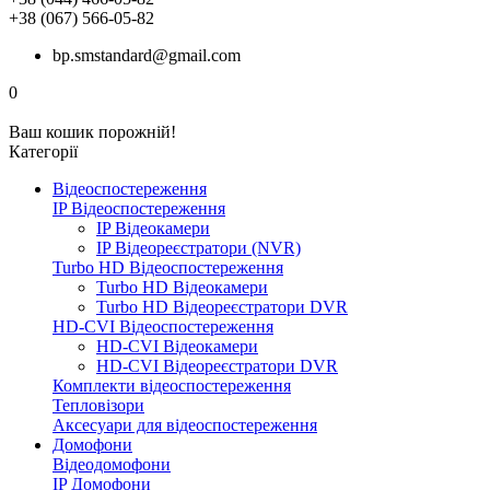
+38 (067) 566-05-82
bp.smstandard@gmail.com
0
Ваш кошик порожній!
Категорії
Відеоспостереження
IP Відеоспостереження
IP Відеокамери
IP Відеореєстратори (NVR)
Turbo HD Відеоспостереження
Turbo HD Відеокамери
Turbo HD Відеореєстратори DVR
HD-CVI Відеоспостереження
HD-CVI Відеокамери
HD-CVI Відеореєстратори DVR
Комплекти відеоспостереження
Тепловізори
Аксесуари для відеоспостереження
Домофони
Відеодомофони
IP Домофони