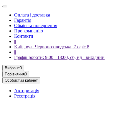
Оплата і доставка
Гарантія
Обмін та повернення
Про компанію
Контакти
||
Київ, вул. Червонозаводська, 7 офіс 8
||
Графік роботи: 9:00 - 18:00, сб, нд - вихідний
Вибране
0
Порівняння
0
Особистий кабінет
Авторизація
Реєстрація