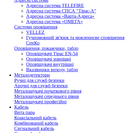
Адресні системи
Адресна система TELEFIRE
Адресна система СПСА "Тірас-А"
Адресна система «Варта-Адреса»
Адресна система «ОМЕГА»
Системи оповіщення
VELLEZ
Гучномовний зв'язок та мовленнєве сповіщення
СенКо
Оповіщення, покажчики, табло
Оповіщувачі Тірас EN-54
Оповіщувачі зовнішні
Оповіщувачі внутрішні
Вказівники виходу, табло
Металодетектори
Ручні для служб безпеки
Арочні для служб безпеки
Металошукачі початкового рівня
Металошукачі середнього рівня
Металошукачі професійні
Кабель
Вита пара
Коаксіальний кабель
Комбінований кабель
Сигнальний кабель