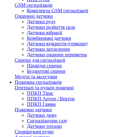
GSM сигналізація
Комплекти GSM сигналізації
Охоронні датчики
Датчики руху
Датчики розбиття скла
Датчики вібрації
Комбіновані датчики
Датчики відкриття (геркони)
Датчики затоплення
Датчики охорони периметра
Сирени для сигналізації
Провідні сирени
Бездротові сирени
Модулі та аксесуари
Пожежна сигналізація
Централі та пульти пожежні
ППКП Тірас
ППКП Артон / Вектор
ППКП Гамма
Пожежні датчики
Датчики диму
Сигналізатори газу
Датчики теплові
Сповіщувачі ручні