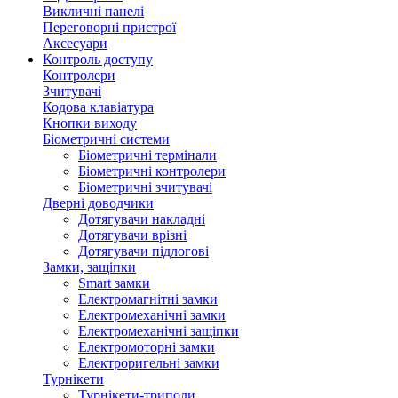
Викличні панелі
Переговорні пристрої
Аксесуари
Контроль доступу
Контролери
Зчитувачі
Кодова клавіатура
Кнопки виходу
Біометричні системи
Біометричні термінали
Біометричні контролери
Біометричні зчитувачі
Дверні доводчики
Дотягувачи накладні
Дотягувачи врізні
Дотягувачи підлогові
Замки, защіпки
Smart замки
Електромагнітні замки
Електромеханічні замки
Електромеханічні защіпки
Електромоторні замки
Електроригельні замки
Турнікети
Турнікети-триподи