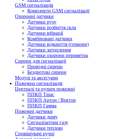
GSM сигналізація
Комплекти GSM сигналізації
Охоронні датчики
Датчики руху
Датчики розбиття скла
Датчики вібрації
Комбіновані датчики
Датчики відкриття (геркони)
Датчики затоплення
Датчики охорони периметра
Сирени для сигналізації
Провідні сирени
Бездротові сирени
Модулі та аксесуари
Пожежна сигналізація
Централі та пульти пожежні
ППКП Тірас
ППКП Артон / Вектор
ППКП Гамма
Пожежні датчики
Датчики диму
Сигналізатори газу
Датчики теплові
Сповіщувачі ручні