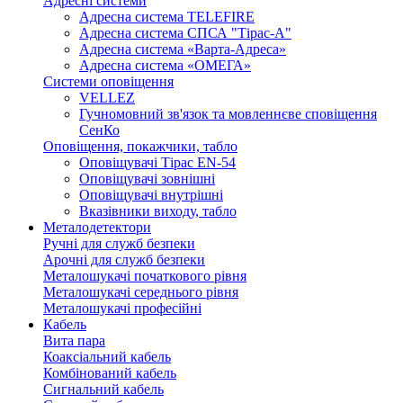
Адресні системи
Адресна система TELEFIRE
Адресна система СПСА "Тірас-А"
Адресна система «Варта-Адреса»
Адресна система «ОМЕГА»
Системи оповіщення
VELLEZ
Гучномовний зв'язок та мовленнєве сповіщення
СенКо
Оповіщення, покажчики, табло
Оповіщувачі Тірас EN-54
Оповіщувачі зовнішні
Оповіщувачі внутрішні
Вказівники виходу, табло
Металодетектори
Ручні для служб безпеки
Арочні для служб безпеки
Металошукачі початкового рівня
Металошукачі середнього рівня
Металошукачі професійні
Кабель
Вита пара
Коаксіальний кабель
Комбінований кабель
Сигнальний кабель