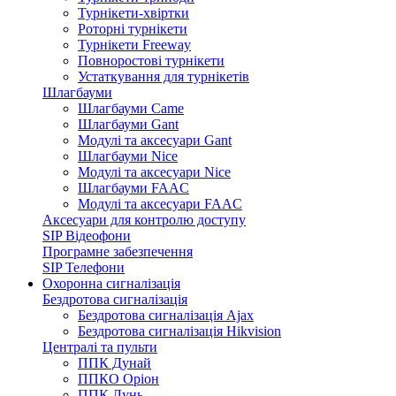
Турнікети-хвіртки
Роторні турнікети
Турнікети Freeway
Повноростові турнікети
Устаткування для турнікетів
Шлагбауми
Шлагбауми Came
Шлагбауми Gant
Модулі та аксесуари Gant
Шлагбауми Nice
Модулі та аксесуари Nice
Шлагбауми FAAC
Модулі та аксесуари FAAC
Аксесуари для контролю доступу
SIP Відеофони
Програмне забезпечення
SIP Телефони
Охоронна сигналізація
Бездротова сигналізація
Бездротова сигналізація Ajax
Бездротова сигналізація Hikvision
Централі та пульти
ППК Дунай
ППКО Оріон
ППК Лунь