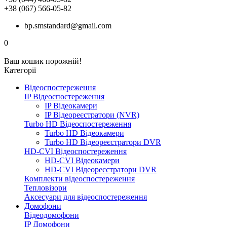
+38 (067) 566-05-82
bp.smstandard@gmail.com
0
Ваш кошик порожній!
Категорії
Відеоспостереження
IP Відеоспостереження
IP Відеокамери
IP Відеореєстратори (NVR)
Turbo HD Відеоспостереження
Turbo HD Відеокамери
Turbo HD Відеореєстратори DVR
HD-CVI Відеоспостереження
HD-CVI Відеокамери
HD-CVI Відеореєстратори DVR
Комплекти відеоспостереження
Тепловізори
Аксесуари для відеоспостереження
Домофони
Відеодомофони
IP Домофони