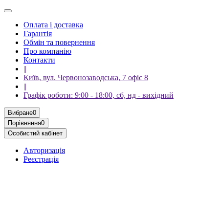
Оплата і доставка
Гарантія
Обмін та повернення
Про компанію
Контакти
||
Київ, вул. Червонозаводська, 7 офіс 8
||
Графік роботи: 9:00 - 18:00, сб, нд - вихідний
Вибране
0
Порівняння
0
Особистий кабінет
Авторизація
Реєстрація