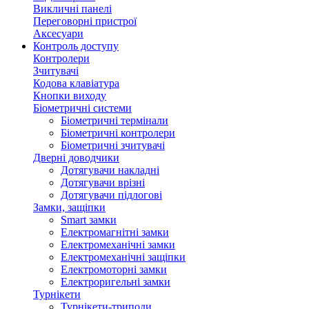
Викличні панелі
Переговорні пристрої
Аксесуари
Контроль доступу
Контролери
Зчитувачі
Кодова клавіатура
Кнопки виходу
Біометричні системи
Біометричні термінали
Біометричні контролери
Біометричні зчитувачі
Дверні доводчики
Дотягувачи накладні
Дотягувачи врізні
Дотягувачи підлогові
Замки, защіпки
Smart замки
Електромагнітні замки
Електромеханічні замки
Електромеханічні защіпки
Електромоторні замки
Електроригельні замки
Турнікети
Турнікети-триподи