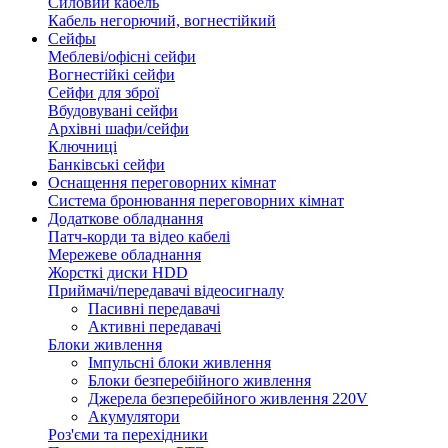
Силовий кабель
Кабель негорючий, вогнестійкий
Сейфы
Меблеві/офісні сейфи
Вогнестійкі сейфи
Сейфи для зброї
Вбудовувані сейфи
Архівні шафи/сейфи
Ключниці
Банківські сейфи
Оснащення переговорних кімнат
Система бронювання переговорних кімнат
Додаткове обладнання
Патч-корди та відео кабелі
Мережеве обладнання
Жорсткі диски HDD
Приймачі/передавачі відеосигналу
Пасивні передавачі
Активні передавачі
Блоки живлення
Імпульсні блоки живлення
Блоки безперебійного живлення
Джерела безперебійного живлення 220V
Акумулятори
Роз'єми та перехідники