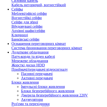
Силовий кабель
Кабель негорючий, вогнестійкий
Сейфы
Меблеві/офісні сейфи
Вогнестійкі сейфи
Сейфи для зброї
Вбудовувані сейфи
Архівні шафи/сейфи
Ключниці
Банківські сейфи
Оснащення переговорних кімнат
Система бронювання переговорних кімнат
Додаткове обладнання
Патч-корди та відео кабелі
Мережеве обладнання
Жорсткі диски HDD
Приймачі/передавачі відеосигналу
Пасивні передавачі
Активні передавачі
Блоки живлення
Імпульсні блоки живлення
Блоки безперебійного живлення
Джерела безперебійного живлення 220V
Акумулятори
Роз'єми та перехідники