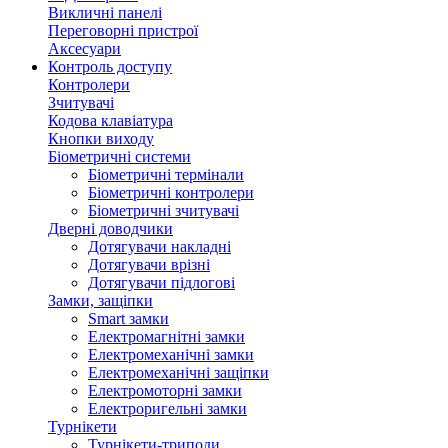
Викличні панелі
Переговорні пристрої
Аксесуари
Контроль доступу
Контролери
Зчитувачі
Кодова клавіатура
Кнопки виходу
Біометричні системи
Біометричні термінали
Біометричні контролери
Біометричні зчитувачі
Дверні доводчики
Дотягувачи накладні
Дотягувачи врізні
Дотягувачи підлогові
Замки, защіпки
Smart замки
Електромагнітні замки
Електромеханічні замки
Електромеханічні защіпки
Електромоторні замки
Електроригельні замки
Турнікети
Турнікети-триподи