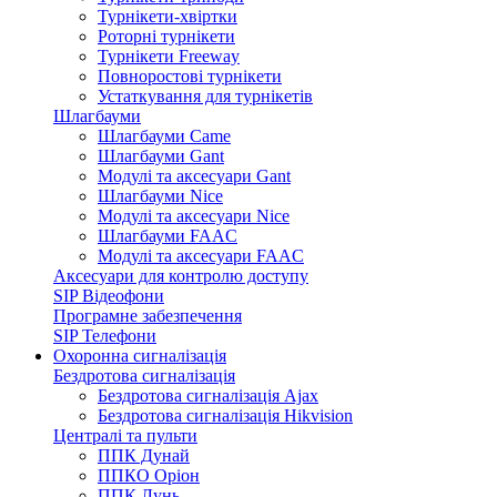
Турнікети-хвіртки
Роторні турнікети
Турнікети Freeway
Повноростові турнікети
Устаткування для турнікетів
Шлагбауми
Шлагбауми Came
Шлагбауми Gant
Модулі та аксесуари Gant
Шлагбауми Nice
Модулі та аксесуари Nice
Шлагбауми FAAC
Модулі та аксесуари FAAC
Аксесуари для контролю доступу
SIP Відеофони
Програмне забезпечення
SIP Телефони
Охоронна сигналізація
Бездротова сигналізація
Бездротова сигналізація Ajax
Бездротова сигналізація Hikvision
Централі та пульти
ППК Дунай
ППКО Оріон
ППК Лунь