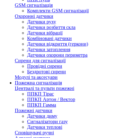
GSM сигналізація
Комплекти GSM сигналізації
Охоронні датчики
Датчики руху
Датчики розбиття скла
Датчики вібрації
Комбіновані датчики
Датчики відкриття (геркони)
Датчики затоплення
Датчики охорони периметра
Сирени для сигналізації
Провідні сирени
Бездротові сирени
Модулі та аксесуари
Пожежна сигналізація
Централі та пульти пожежні
ППКП Тірас
ППКП Артон / Вектор
ППКП Гамма
Пожежні датчики
Датчики диму
Сигналізатори газу
Датчики теплові
Сповіщувачі ручні