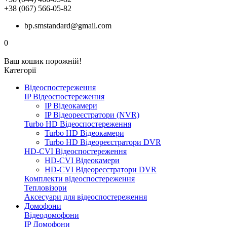
+38 (067) 566-05-82
bp.smstandard@gmail.com
0
Ваш кошик порожній!
Категорії
Відеоспостереження
IP Відеоспостереження
IP Відеокамери
IP Відеореєстратори (NVR)
Turbo HD Відеоспостереження
Turbo HD Відеокамери
Turbo HD Відеореєстратори DVR
HD-CVI Відеоспостереження
HD-CVI Відеокамери
HD-CVI Відеореєстратори DVR
Комплекти відеоспостереження
Тепловізори
Аксесуари для відеоспостереження
Домофони
Відеодомофони
IP Домофони