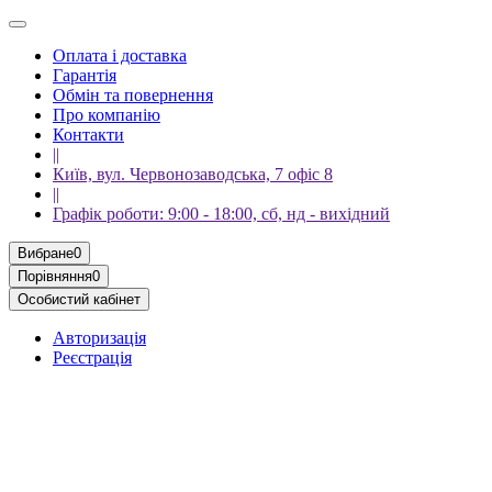
Оплата і доставка
Гарантія
Обмін та повернення
Про компанію
Контакти
||
Київ, вул. Червонозаводська, 7 офіс 8
||
Графік роботи: 9:00 - 18:00, сб, нд - вихідний
Вибране
0
Порівняння
0
Особистий кабінет
Авторизація
Реєстрація