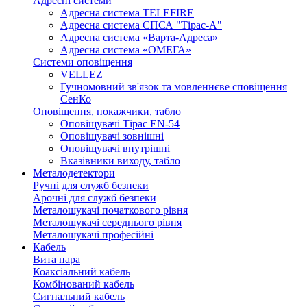
Адресні системи
Адресна система TELEFIRE
Адресна система СПСА "Тірас-А"
Адресна система «Варта-Адреса»
Адресна система «ОМЕГА»
Системи оповіщення
VELLEZ
Гучномовний зв'язок та мовленнєве сповіщення
СенКо
Оповіщення, покажчики, табло
Оповіщувачі Тірас EN-54
Оповіщувачі зовнішні
Оповіщувачі внутрішні
Вказівники виходу, табло
Металодетектори
Ручні для служб безпеки
Арочні для служб безпеки
Металошукачі початкового рівня
Металошукачі середнього рівня
Металошукачі професійні
Кабель
Вита пара
Коаксіальний кабель
Комбінований кабель
Сигнальний кабель