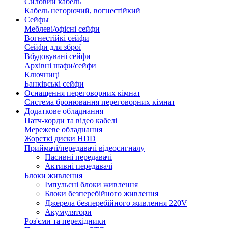
Силовий кабель
Кабель негорючий, вогнестійкий
Сейфы
Меблеві/офісні сейфи
Вогнестійкі сейфи
Сейфи для зброї
Вбудовувані сейфи
Архівні шафи/сейфи
Ключниці
Банківські сейфи
Оснащення переговорних кімнат
Система бронювання переговорних кімнат
Додаткове обладнання
Патч-корди та відео кабелі
Мережеве обладнання
Жорсткі диски HDD
Приймачі/передавачі відеосигналу
Пасивні передавачі
Активні передавачі
Блоки живлення
Імпульсні блоки живлення
Блоки безперебійного живлення
Джерела безперебійного живлення 220V
Акумулятори
Роз'єми та перехідники