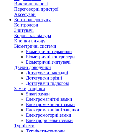
Викличні панелі
Переговорні пристрої
Аксесуари
Контроль доступу
Контролери
Зчитувачі
Кодова клавіатура
Кнопки виходу
Біометричні системи
Біометричні термінали
Біометричні контролери
Біометричні зчитувачі
Дверні доводчики
Дотягувачи накладні
Дотягувачи врізні
Дотягувачи підлогові
Замки, защіпки
Smart замки
Електромагнітні замки
Електромеханічні замки
Електромеханічні защіпки
Електромоторні замки
Електроригельні замки
Турнікети
Турнікети-триподи