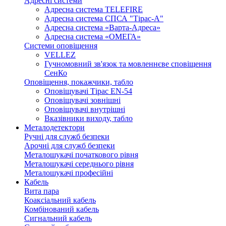
Адресні системи
Адресна система TELEFIRE
Адресна система СПСА "Тірас-А"
Адресна система «Варта-Адреса»
Адресна система «ОМЕГА»
Системи оповіщення
VELLEZ
Гучномовний зв'язок та мовленнєве сповіщення
СенКо
Оповіщення, покажчики, табло
Оповіщувачі Тірас EN-54
Оповіщувачі зовнішні
Оповіщувачі внутрішні
Вказівники виходу, табло
Металодетектори
Ручні для служб безпеки
Арочні для служб безпеки
Металошукачі початкового рівня
Металошукачі середнього рівня
Металошукачі професійні
Кабель
Вита пара
Коаксіальний кабель
Комбінований кабель
Сигнальний кабель