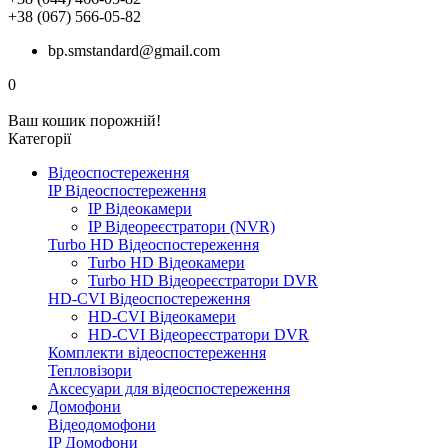
+38 (067) 566-05-82
bp.smstandard@gmail.com
0
Ваш кошик порожній!
Категорії
Відеоспостереження
IP Відеоспостереження
IP Відеокамери
IP Відеореєстратори (NVR)
Turbo HD Відеоспостереження
Turbo HD Відеокамери
Turbo HD Відеореєстратори DVR
HD-CVI Відеоспостереження
HD-CVI Відеокамери
HD-CVI Відеореєстратори DVR
Комплекти відеоспостереження
Тепловізори
Аксесуари для відеоспостереження
Домофони
Відеодомофони
IP Домофони