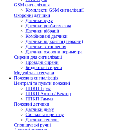
GSM сигналізація
Комплекти GSM сигналізації
Охоронні датчики
Датчики руху
Датчики розбиття скла
Датчики вібрації
Комбіновані датчики
Датчики відкриття (геркони)
Датчики затоплення
Датчики охорони периметра
Сирени для сигналізації
Провідні сирени
Бездротові сирени
Модулі та аксесуари
Пожежна сигналізація
Централі та пульти пожежні
ППКП Тірас
ППКП Артон / Вектор
ППКП Гамма
Пожежні датчики
Датчики диму
Сигналізатори газу
Датчики теплові
Сповіщувачі ручні