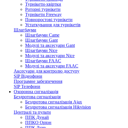
Турнікети-хвіртки
Роторні турнікети
Турнікети Freeway
Повноростові турнікети
Устаткування для турнікетів
Шлагбауми
Шлагбауми Came
Шлагбауми Gant
Модулі та аксесуари Gant
Шлагбауми Nice
Модулі та аксесуари Nice
Шлагбауми FAAC
Модулі та аксесуари FAAC
Аксесуари для контролю доступу
SIP Відеофони
Програмне забезпечення
SIP Телефони
Охоронна сигналізація
Бездротова сигналізація
Бездротова сигналізація Ajax
Бездротова сигналізація Hikvision
Централі та пульти
ППК Дунай
ППКО Оріон
ППК Лунь