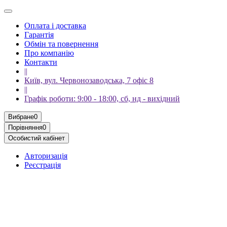
Оплата і доставка
Гарантія
Обмін та повернення
Про компанію
Контакти
||
Київ, вул. Червонозаводська, 7 офіс 8
||
Графік роботи: 9:00 - 18:00, сб, нд - вихідний
Вибране
0
Порівняння
0
Особистий кабінет
Авторизація
Реєстрація