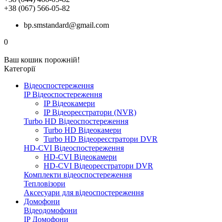
+38 (067) 566-05-82
bp.smstandard@gmail.com
0
Ваш кошик порожній!
Категорії
Відеоспостереження
IP Відеоспостереження
IP Відеокамери
IP Відеореєстратори (NVR)
Turbo HD Відеоспостереження
Turbo HD Відеокамери
Turbo HD Відеореєстратори DVR
HD-CVI Відеоспостереження
HD-CVI Відеокамери
HD-CVI Відеореєстратори DVR
Комплекти відеоспостереження
Тепловізори
Аксесуари для відеоспостереження
Домофони
Відеодомофони
IP Домофони