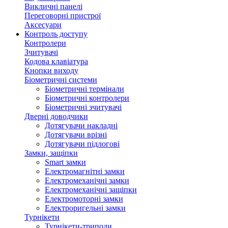
Викличні панелі
Переговорні пристрої
Аксесуари
Контроль доступу
Контролери
Зчитувачі
Кодова клавіатура
Кнопки виходу
Біометричні системи
Біометричні термінали
Біометричні контролери
Біометричні зчитувачі
Дверні доводчики
Дотягувачи накладні
Дотягувачи врізні
Дотягувачи підлогові
Замки, защіпки
Smart замки
Електромагнітні замки
Електромеханічні замки
Електромеханічні защіпки
Електромоторні замки
Електроригельні замки
Турнікети
Турнікети-триподи