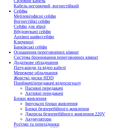
Силовий кабель
Кабель негорючий, вогнестійкий
Сейфы
Меблеві/офісні сейфи
Вогнестійкі сейфи
Сейфи для зброї
Вбудовувані сейфи
Архівні шафи/сейфи
Ключниці
Банківські сейфи
Оснащення переговорних кімнат
Система бронювання переговорних кімнат
Додаткове обладнання
Патч-корди та відео кабелі
Мережеве обладнання
Жорсткі диски HDD
Приймачі/передавачі відеосигналу
Пасивні передавачі
Активні передавачі
Блоки живлення
Імпульсні блоки живлення
Блоки безперебійного живлення
Джерела безперебійного живлення 220V
Акумулятори
Роз'єми та перехідники