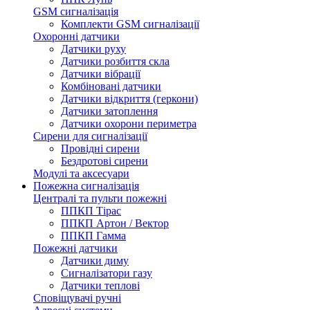
GSM сигналізація
Комплекти GSM сигналізації
Охоронні датчики
Датчики руху
Датчики розбиття скла
Датчики вібрації
Комбіновані датчики
Датчики відкриття (геркони)
Датчики затоплення
Датчики охорони периметра
Сирени для сигналізації
Провідні сирени
Бездротові сирени
Модулі та аксесуари
Пожежна сигналізація
Централі та пульти пожежні
ППКП Тірас
ППКП Артон / Вектор
ППКП Гамма
Пожежні датчики
Датчики диму
Сигналізатори газу
Датчики теплові
Сповіщувачі ручні