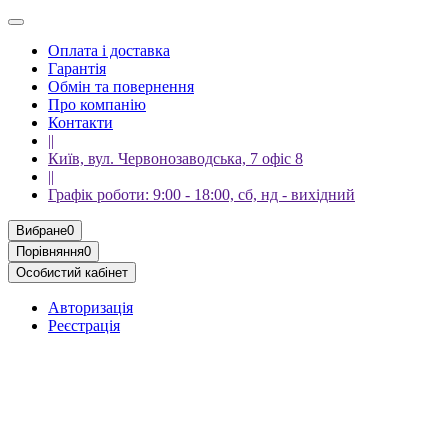
Оплата і доставка
Гарантія
Обмін та повернення
Про компанію
Контакти
||
Київ, вул. Червонозаводська, 7 офіс 8
||
Графік роботи: 9:00 - 18:00, сб, нд - вихідний
Вибране
0
Порівняння
0
Особистий кабінет
Авторизація
Реєстрація