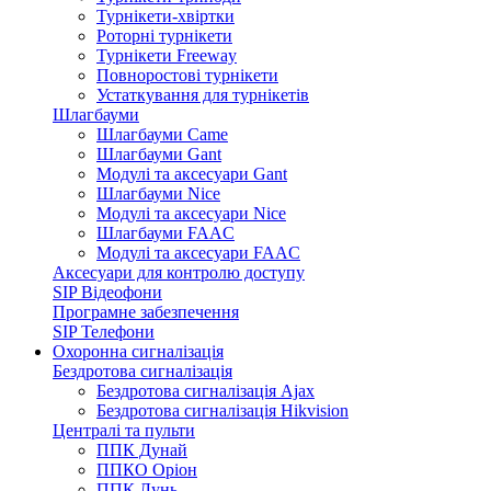
Турнікети-хвіртки
Роторні турнікети
Турнікети Freeway
Повноростові турнікети
Устаткування для турнікетів
Шлагбауми
Шлагбауми Came
Шлагбауми Gant
Модулі та аксесуари Gant
Шлагбауми Nice
Модулі та аксесуари Nice
Шлагбауми FAAC
Модулі та аксесуари FAAC
Аксесуари для контролю доступу
SIP Відеофони
Програмне забезпечення
SIP Телефони
Охоронна сигналізація
Бездротова сигналізація
Бездротова сигналізація Ajax
Бездротова сигналізація Hikvision
Централі та пульти
ППК Дунай
ППКО Оріон
ППК Лунь