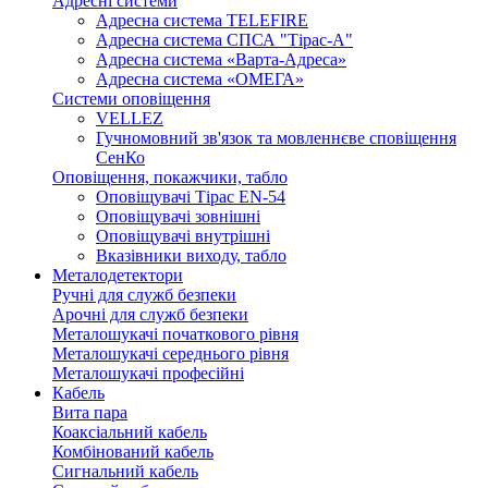
Адресні системи
Адресна система TELEFIRE
Адресна система СПСА "Тірас-А"
Адресна система «Варта-Адреса»
Адресна система «ОМЕГА»
Системи оповіщення
VELLEZ
Гучномовний зв'язок та мовленнєве сповіщення
СенКо
Оповіщення, покажчики, табло
Оповіщувачі Тірас EN-54
Оповіщувачі зовнішні
Оповіщувачі внутрішні
Вказівники виходу, табло
Металодетектори
Ручні для служб безпеки
Арочні для служб безпеки
Металошукачі початкового рівня
Металошукачі середнього рівня
Металошукачі професійні
Кабель
Вита пара
Коаксіальний кабель
Комбінований кабель
Сигнальний кабель