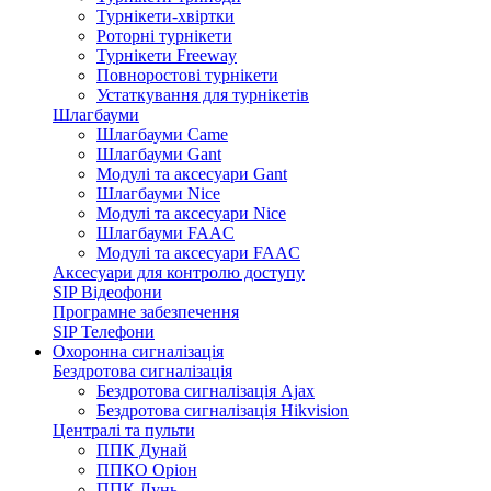
Турнікети-хвіртки
Роторні турнікети
Турнікети Freeway
Повноростові турнікети
Устаткування для турнікетів
Шлагбауми
Шлагбауми Came
Шлагбауми Gant
Модулі та аксесуари Gant
Шлагбауми Nice
Модулі та аксесуари Nice
Шлагбауми FAAC
Модулі та аксесуари FAAC
Аксесуари для контролю доступу
SIP Відеофони
Програмне забезпечення
SIP Телефони
Охоронна сигналізація
Бездротова сигналізація
Бездротова сигналізація Ajax
Бездротова сигналізація Hikvision
Централі та пульти
ППК Дунай
ППКО Оріон
ППК Лунь