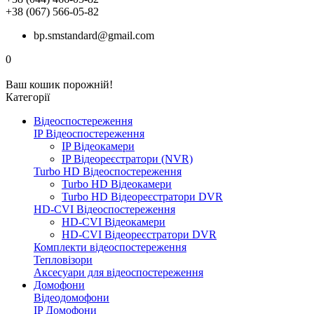
+38 (067) 566-05-82
bp.smstandard@gmail.com
0
Ваш кошик порожній!
Категорії
Відеоспостереження
IP Відеоспостереження
IP Відеокамери
IP Відеореєстратори (NVR)
Turbo HD Відеоспостереження
Turbo HD Відеокамери
Turbo HD Відеореєстратори DVR
HD-CVI Відеоспостереження
HD-CVI Відеокамери
HD-CVI Відеореєстратори DVR
Комплекти відеоспостереження
Тепловізори
Аксесуари для відеоспостереження
Домофони
Відеодомофони
IP Домофони