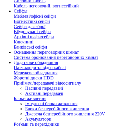
Силовий кабель
Кабель негорючий, вогнестійкий
Сейфы
Меблеві/офісні сейфи
Вогнестійкі сейфи
Сейфи для зброї
Вбудовувані сейфи
Архівні шафи/сейфи
Ключниці
Банківські сейфи
Оснащення переговорних кімнат
Система бронювання переговорних кімнат
Додаткове обладнання
Патч-корди та відео кабелі
Мережеве обладнання
Жорсткі диски HDD
Приймачі/передавачі відеосигналу
Пасивні передавачі
Активні передавачі
Блоки живлення
Імпульсні блоки живлення
Блоки безперебійного живлення
Джерела безперебійного живлення 220V
Акумулятори
Роз'єми та перехідники