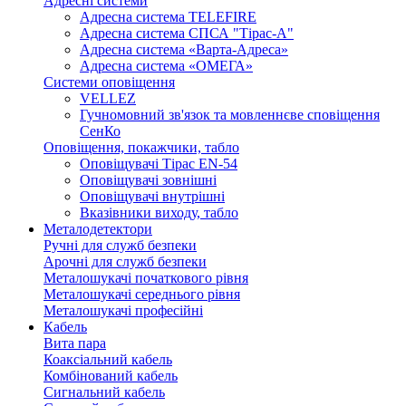
Адресні системи
Адресна система TELEFIRE
Адресна система СПСА "Тірас-А"
Адресна система «Варта-Адреса»
Адресна система «ОМЕГА»
Системи оповіщення
VELLEZ
Гучномовний зв'язок та мовленнєве сповіщення
СенКо
Оповіщення, покажчики, табло
Оповіщувачі Тірас EN-54
Оповіщувачі зовнішні
Оповіщувачі внутрішні
Вказівники виходу, табло
Металодетектори
Ручні для служб безпеки
Арочні для служб безпеки
Металошукачі початкового рівня
Металошукачі середнього рівня
Металошукачі професійні
Кабель
Вита пара
Коаксіальний кабель
Комбінований кабель
Сигнальний кабель