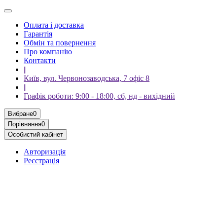
Оплата і доставка
Гарантія
Обмін та повернення
Про компанію
Контакти
||
Київ, вул. Червонозаводська, 7 офіс 8
||
Графік роботи: 9:00 - 18:00, сб, нд - вихідний
Вибране
0
Порівняння
0
Особистий кабінет
Авторизація
Реєстрація