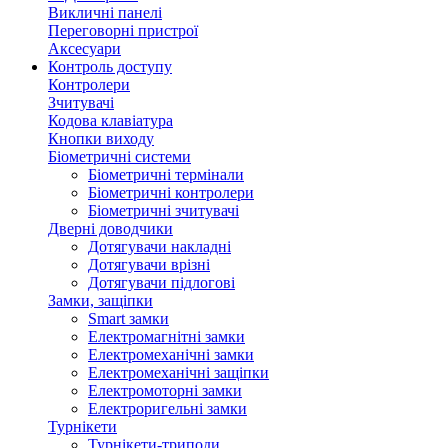
Викличні панелі
Переговорні пристрої
Аксесуари
Контроль доступу
Контролери
Зчитувачі
Кодова клавіатура
Кнопки виходу
Біометричні системи
Біометричні термінали
Біометричні контролери
Біометричні зчитувачі
Дверні доводчики
Дотягувачи накладні
Дотягувачи врізні
Дотягувачи підлогові
Замки, защіпки
Smart замки
Електромагнітні замки
Електромеханічні замки
Електромеханічні защіпки
Електромоторні замки
Електроригельні замки
Турнікети
Турнікети-триподи