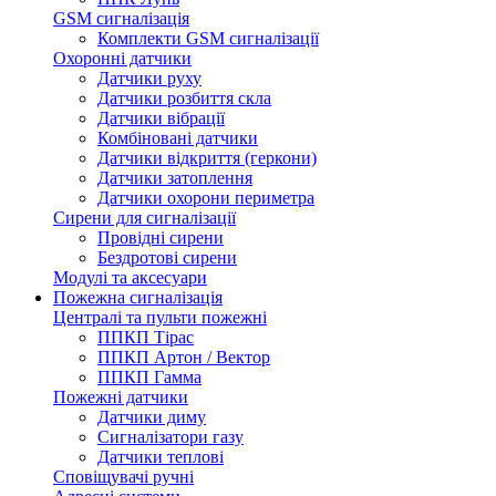
GSM сигналізація
Комплекти GSM сигналізації
Охоронні датчики
Датчики руху
Датчики розбиття скла
Датчики вібрації
Комбіновані датчики
Датчики відкриття (геркони)
Датчики затоплення
Датчики охорони периметра
Сирени для сигналізації
Провідні сирени
Бездротові сирени
Модулі та аксесуари
Пожежна сигналізація
Централі та пульти пожежні
ППКП Тірас
ППКП Артон / Вектор
ППКП Гамма
Пожежні датчики
Датчики диму
Сигналізатори газу
Датчики теплові
Сповіщувачі ручні