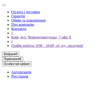
Оплата і доставка
Гарантія
Обмін та повернення
Про компанію
Контакти
||
Київ, вул. Червонозаводська, 7 офіс 8
||
Графік роботи: 9:00 - 18:00, сб, нд - вихідний
Вибране
0
Порівняння
0
Особистий кабінет
Авторизація
Реєстрація