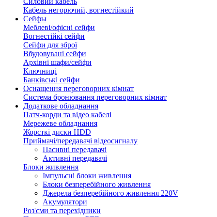
Силовий кабель
Кабель негорючий, вогнестійкий
Сейфы
Меблеві/офісні сейфи
Вогнестійкі сейфи
Сейфи для зброї
Вбудовувані сейфи
Архівні шафи/сейфи
Ключниці
Банківські сейфи
Оснащення переговорних кімнат
Система бронювання переговорних кімнат
Додаткове обладнання
Патч-корди та відео кабелі
Мережеве обладнання
Жорсткі диски HDD
Приймачі/передавачі відеосигналу
Пасивні передавачі
Активні передавачі
Блоки живлення
Імпульсні блоки живлення
Блоки безперебійного живлення
Джерела безперебійного живлення 220V
Акумулятори
Роз'єми та перехідники