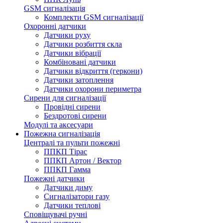
GSM сигналізація
Комплекти GSM сигналізації
Охоронні датчики
Датчики руху
Датчики розбиття скла
Датчики вібрації
Комбіновані датчики
Датчики відкриття (геркони)
Датчики затоплення
Датчики охорони периметра
Сирени для сигналізації
Провідні сирени
Бездротові сирени
Модулі та аксесуари
Пожежна сигналізація
Централі та пульти пожежні
ППКП Тірас
ППКП Артон / Вектор
ППКП Гамма
Пожежні датчики
Датчики диму
Сигналізатори газу
Датчики теплові
Сповіщувачі ручні