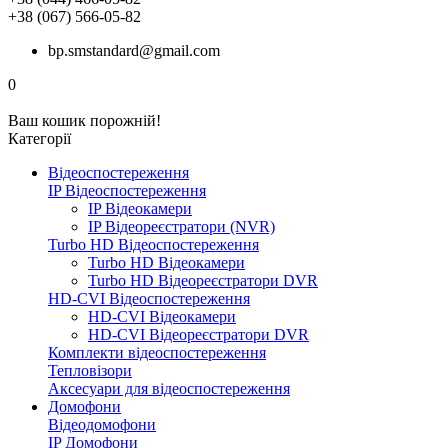
+38 (067) 566-05-82
bp.smstandard@gmail.com
0
Ваш кошик порожній!
Категорії
Відеоспостереження
IP Відеоспостереження
IP Відеокамери
IP Відеореєстратори (NVR)
Turbo HD Відеоспостереження
Turbo HD Відеокамери
Turbo HD Відеореєстратори DVR
HD-CVI Відеоспостереження
HD-CVI Відеокамери
HD-CVI Відеореєстратори DVR
Комплекти відеоспостереження
Тепловізори
Аксесуари для відеоспостереження
Домофони
Відеодомофони
IP Домофони