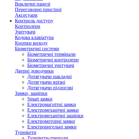
Викличні панелі
Переговорні пристрої
Аксесуари
Контроль доступу
Контролери
Зчитувачі
Кодова клавіатура
Кнопки виходу
Біометричні системи
Біометричні термінали
Біометричні контролери
Біометричні зчитувачі
Дверні доводчики
Дотягувачи накладні
Дотягувачи врізні
Дотягувачи підлогові
Замки, защіпки
Smart замки
Електромагнітні замки
Електромеханічні замки
Електромеханічні защіпки
Електромоторні замки
Електроригельні замки
Турнікети
Турнікети-триподи