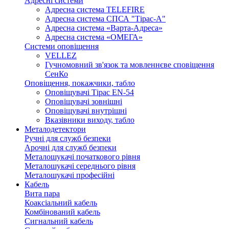
Адресні системи
Адресна система TELEFIRE
Адресна система СПСА "Тірас-А"
Адресна система «Варта-Адреса»
Адресна система «ОМЕГА»
Системи оповіщення
VELLEZ
Гучномовний зв'язок та мовленнєве сповіщення
СенКо
Оповіщення, покажчики, табло
Оповіщувачі Тірас EN-54
Оповіщувачі зовнішні
Оповіщувачі внутрішні
Вказівники виходу, табло
Металодетектори
Ручні для служб безпеки
Арочні для служб безпеки
Металошукачі початкового рівня
Металошукачі середнього рівня
Металошукачі професійні
Кабель
Вита пара
Коаксіальний кабель
Комбінований кабель
Сигнальний кабель