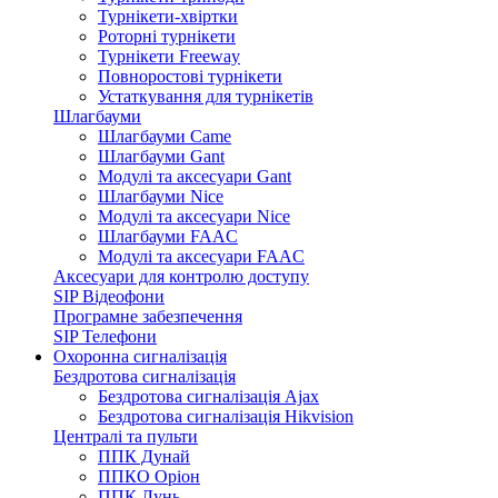
Турнікети-хвіртки
Роторні турнікети
Турнікети Freeway
Повноростові турнікети
Устаткування для турнікетів
Шлагбауми
Шлагбауми Came
Шлагбауми Gant
Модулі та аксесуари Gant
Шлагбауми Nice
Модулі та аксесуари Nice
Шлагбауми FAAC
Модулі та аксесуари FAAC
Аксесуари для контролю доступу
SIP Відеофони
Програмне забезпечення
SIP Телефони
Охоронна сигналізація
Бездротова сигналізація
Бездротова сигналізація Ajax
Бездротова сигналізація Hikvision
Централі та пульти
ППК Дунай
ППКО Оріон
ППК Лунь