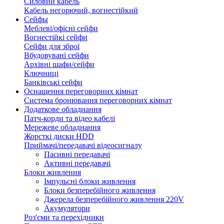
Силовий кабель
Кабель негорючий, вогнестійкий
Сейфы
Меблеві/офісні сейфи
Вогнестійкі сейфи
Сейфи для зброї
Вбудовувані сейфи
Архівні шафи/сейфи
Ключниці
Банківські сейфи
Оснащення переговорних кімнат
Система бронювання переговорних кімнат
Додаткове обладнання
Патч-корди та відео кабелі
Мережеве обладнання
Жорсткі диски HDD
Приймачі/передавачі відеосигналу
Пасивні передавачі
Активні передавачі
Блоки живлення
Імпульсні блоки живлення
Блоки безперебійного живлення
Джерела безперебійного живлення 220V
Акумулятори
Роз'єми та перехідники