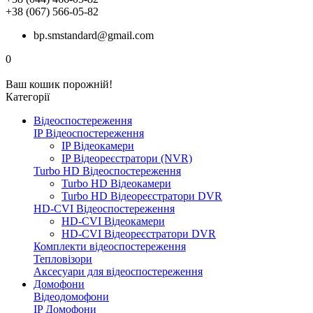
+38 (067) 566-05-82
bp.smstandard@gmail.com
0
Ваш кошик порожній!
Категорії
Відеоспостереження
IP Відеоспостереження
IP Відеокамери
IP Відеореєстратори (NVR)
Turbo HD Відеоспостереження
Turbo HD Відеокамери
Turbo HD Відеореєстратори DVR
HD-CVI Відеоспостереження
HD-CVI Відеокамери
HD-CVI Відеореєстратори DVR
Комплекти відеоспостереження
Тепловізори
Аксесуари для відеоспостереження
Домофони
Відеодомофони
IP Домофони