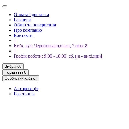
Оплата і доставка
Гарантія
Обмін та повернення
Про компанію
Контакти
||
Київ, вул. Червонозаводська, 7 офіс 8
||
Графік роботи: 9:00 - 18:00, сб, нд - вихідний
Вибране
0
Порівняння
0
Особистий кабінет
Авторизація
Реєстрація