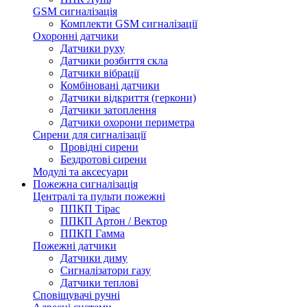
GSM сигналізація
Комплекти GSM сигналізації
Охоронні датчики
Датчики руху
Датчики розбиття скла
Датчики вібрації
Комбіновані датчики
Датчики відкриття (геркони)
Датчики затоплення
Датчики охорони периметра
Сирени для сигналізації
Провідні сирени
Бездротові сирени
Модулі та аксесуари
Пожежна сигналізація
Централі та пульти пожежні
ППКП Тірас
ППКП Артон / Вектор
ППКП Гамма
Пожежні датчики
Датчики диму
Сигналізатори газу
Датчики теплові
Сповіщувачі ручні