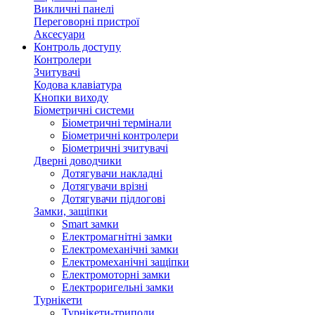
Викличні панелі
Переговорні пристрої
Аксесуари
Контроль доступу
Контролери
Зчитувачі
Кодова клавіатура
Кнопки виходу
Біометричні системи
Біометричні термінали
Біометричні контролери
Біометричні зчитувачі
Дверні доводчики
Дотягувачи накладні
Дотягувачи врізні
Дотягувачи підлогові
Замки, защіпки
Smart замки
Електромагнітні замки
Електромеханічні замки
Електромеханічні защіпки
Електромоторні замки
Електроригельні замки
Турнікети
Турнікети-триподи