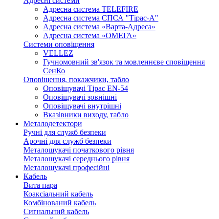
Адресні системи
Адресна система TELEFIRE
Адресна система СПСА "Тірас-А"
Адресна система «Варта-Адреса»
Адресна система «ОМЕГА»
Системи оповіщення
VELLEZ
Гучномовний зв'язок та мовленнєве сповіщення
СенКо
Оповіщення, покажчики, табло
Оповіщувачі Тірас EN-54
Оповіщувачі зовнішні
Оповіщувачі внутрішні
Вказівники виходу, табло
Металодетектори
Ручні для служб безпеки
Арочні для служб безпеки
Металошукачі початкового рівня
Металошукачі середнього рівня
Металошукачі професійні
Кабель
Вита пара
Коаксіальний кабель
Комбінований кабель
Сигнальний кабель