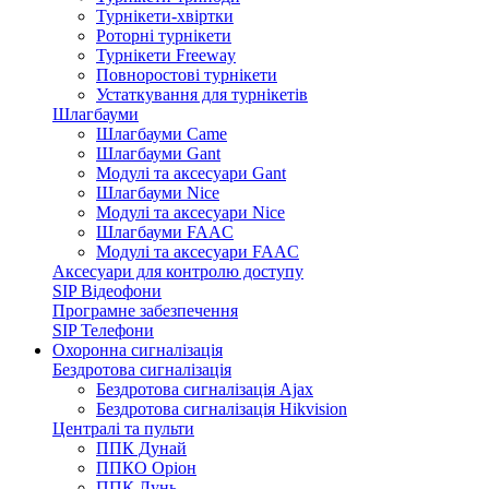
Турнікети-хвіртки
Роторні турнікети
Турнікети Freeway
Повноростові турнікети
Устаткування для турнікетів
Шлагбауми
Шлагбауми Came
Шлагбауми Gant
Модулі та аксесуари Gant
Шлагбауми Nice
Модулі та аксесуари Nice
Шлагбауми FAAC
Модулі та аксесуари FAAC
Аксесуари для контролю доступу
SIP Відеофони
Програмне забезпечення
SIP Телефони
Охоронна сигналізація
Бездротова сигналізація
Бездротова сигналізація Ajax
Бездротова сигналізація Hikvision
Централі та пульти
ППК Дунай
ППКО Оріон
ППК Лунь